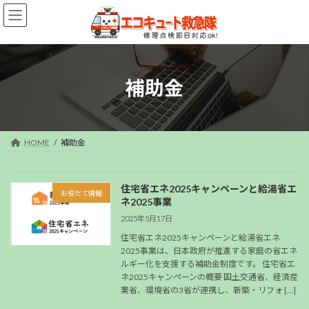
コ
ナ
ン
ビ
テ
ゲ
ン
ー
ツ
シ
へ
ョ
補助金
ス
ン
キ
に
ッ
移
プ
動
HOME
補助金
住宅省エネ2025キャンペーンと給湯省エ
お役だて情報
ネ2025事業
2025年5月17日
住宅省エネ2025キャンペーンと給湯省エネ
2025事業は、日本政府が推進する家庭の省エネ
ルギー化を支援する補助金制度です。 住宅省エ
ネ2025キャンペーンの概要 国土交通省、経済産
業省、環境省の3省が連携し、新築・リフォ […]